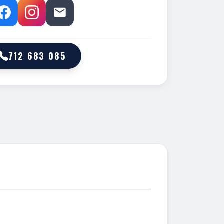
712 683 085
M